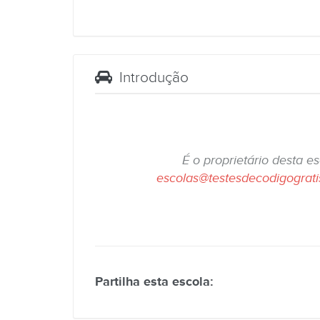
Introdução
É o proprietário desta e
escolas@testesdecodigograt
Partilha esta escola: