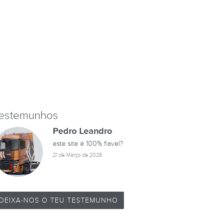
estemunhos
Pedro Leandro
este site é 100% fiavel?
21 de Março de 2026
DEIXA-NOS O TEU TESTEMUNHO