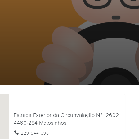
Estrada Exterior da Circunvalação Nº 12692
4460-284
Matosinhos
229 544 698