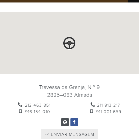
Travessa da Granja, N.º 9
2825–083
Almada
212 463 851
211 913 217
916 154 010
911 001 659
ENVIAR MENSAGEM