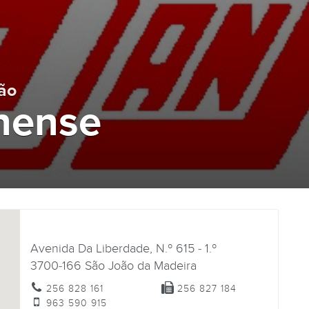
ão
nense
Avenida Da Liberdade, N.º 615 - 1.º
3700-166
São João da Madeira
256 828 161
256 827 184
963 590 915