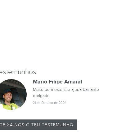
estemunhos
Mario Filipe Amaral
Muito bom este site ajuda bastante
obrigado
21 de Outubro de 2024
DEIXA-NOS O TEU TESTEMUNHO