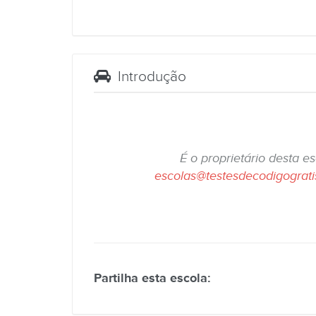
Introdução
É o proprietário desta e
escolas@testesdecodigograt
Partilha esta escola: