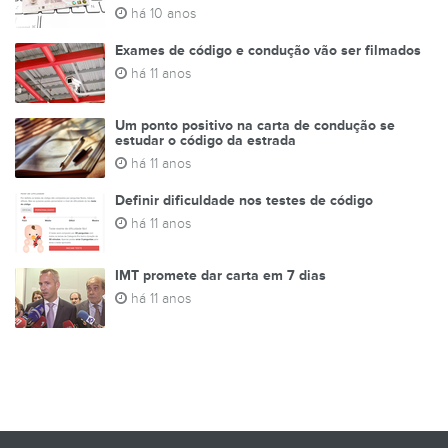
há 10 anos
Exames de código e condução vão ser filmados
há 11 anos
Um ponto positivo na carta de condução se
estudar o código da estrada
há 11 anos
Definir dificuldade nos testes de código
há 11 anos
IMT promete dar carta em 7 dias
há 11 anos