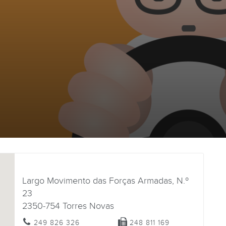
Largo Movimento das Forças Armadas, N.º
23
2350-754
Torres Novas
249 826 326
248 811 169