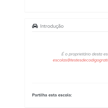
Introdução
É o proprietário desta e
escolas@testesdecodigograt
Partilha esta escola: