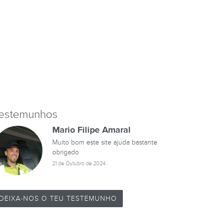
estemunhos
Mario Filipe Amaral
Muito bom este site ajuda bastante
obrigado
21 de Outubro de 2024
DEIXA-NOS O TEU TESTEMUNHO