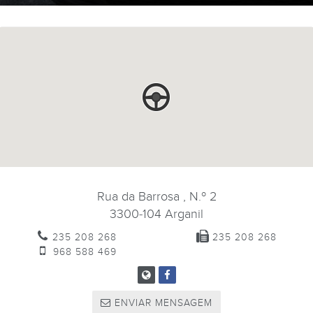
Rua da Barrosa , N.º 2
3300-104
Arganil
235 208 268
235 208 268
968 588 469
ENVIAR MENSAGEM