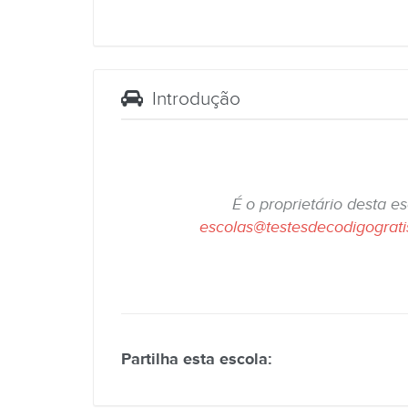
Introdução
É o proprietário desta e
escolas@testesdecodigograt
Partilha esta escola: