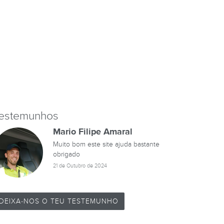
estemunhos
Mario Filipe Amaral
Muito bom este site ajuda bastante
obrigado
21 de Outubro de 2024
DEIXA-NOS O TEU TESTEMUNHO