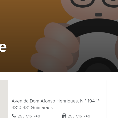
e
Avenida Dom Afonso Henriques, N.º 194 1º
4810-431
Guimarães
253 516 749
253 516 749