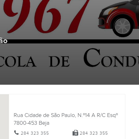
ão
Rua Cidade de São Paulo, N.º14 A R/C Esqº
7800-453
Beja
284 323 355
284 323 355