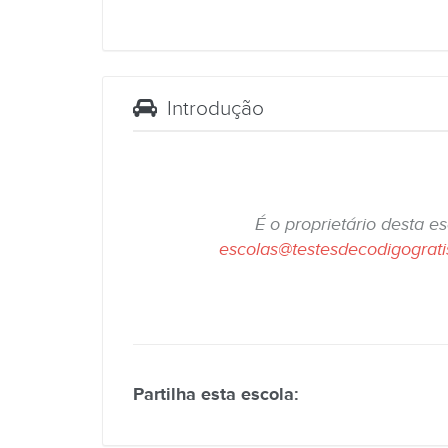
Introdução
É o proprietário desta e
escolas@testesdecodigograt
Partilha esta escola: