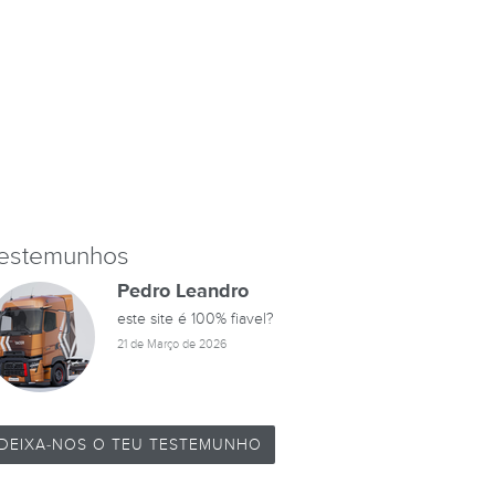
estemunhos
Pedro Leandro
este site é 100% fiavel?
21 de Março de 2026
DEIXA-NOS O TEU TESTEMUNHO