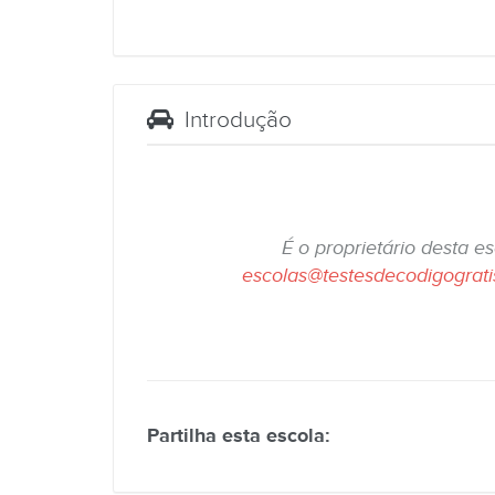
Introdução
É o proprietário desta e
escolas@testesdecodigograt
Partilha esta escola: