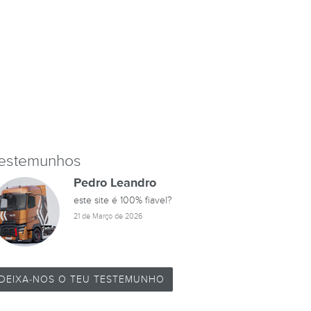
estemunhos
Pedro Leandro
este site é 100% fiavel?
21 de Março de 2026
DEIXA-NOS O TEU TESTEMUNHO