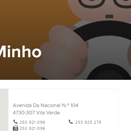
Minho
Avenida Da Nacional N.º 104
4730-307
Vila Verde
253 921 096
253 925 278
253 921 096