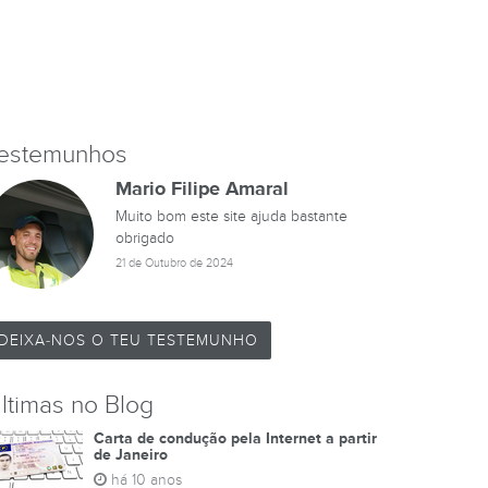
estemunhos
Mario Filipe Amaral
Muito bom este site ajuda bastante
obrigado
21 de Outubro de 2024
DEIXA-NOS O TEU TESTEMUNHO
ltimas no Blog
Carta de condução pela Internet a partir
de Janeiro
há 10 anos