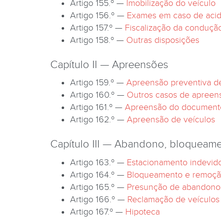
Artigo 155.º —
Imobilização do veículo
Artigo 156.º —
Exames em caso de aci
Artigo 157.º —
Fiscalização da condução
Artigo 158.º —
Outras disposições
Capítulo II — Apreensões
Artigo 159.º —
Apreensão preventiva de
Artigo 160.º —
Outros casos de apreens
Artigo 161.º —
Apreensão do documento 
Artigo 162.º —
Apreensão de veículos
Capítulo III — Abandono, bloqueam
Artigo 163.º —
Estacionamento indevid
Artigo 164.º —
Bloqueamento e remoç
Artigo 165.º —
Presunção de abandono
Artigo 166.º —
Reclamação de veículos
Artigo 167.º —
Hipoteca