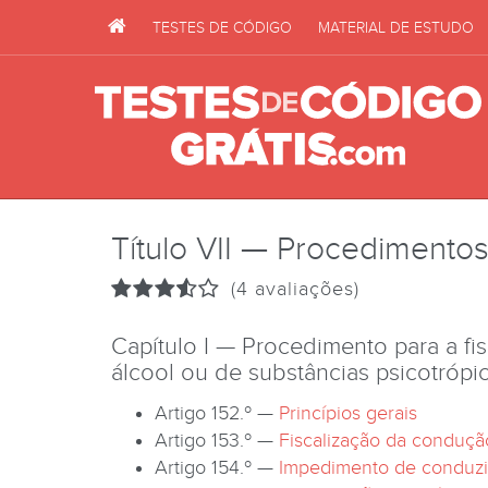
TESTES DE CÓDIGO
MATERIAL DE ESTUDO
Título VII — Procedimentos
(4 avaliações)
Capítulo I — Procedimento para a fi
álcool ou de substâncias psicotrópi
Artigo 152.º —
Princípios gerais
Artigo 153.º —
Fiscalização da condução
Artigo 154.º —
Impedimento de conduzi