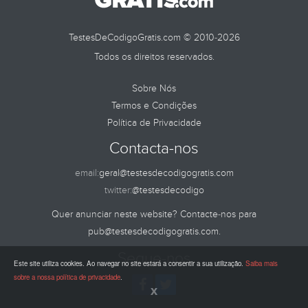
TestesDeCodigoGratis.com © 2010-2026
Todos os direitos reservados.
Sobre Nós
Termos e Condições
Política de Privacidade
Contacta-nos
email:
geral@testesdecodigogratis.com
twitter:
@testesdecodigo
Quer anunciar neste website? Contacte-nos para
pub@testesdecodigogratis.com
.
Segue-nos
Este site utiliza cookies. Ao navegar no site estará a consentir a sua utilização.
Saiba mais
sobre a nossa política de privacidade
.
x