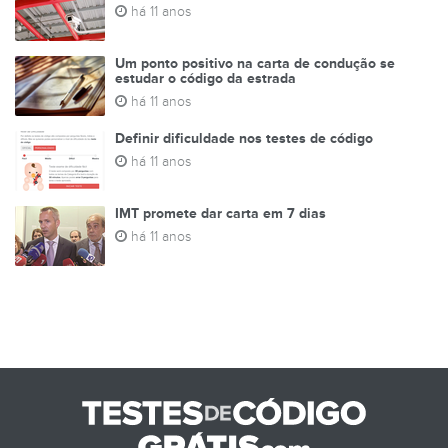
há 11 anos
Um ponto positivo na carta de condução se
estudar o código da estrada
há 11 anos
Definir dificuldade nos testes de código
há 11 anos
IMT promete dar carta em 7 dias
há 11 anos