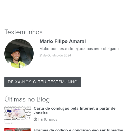
Testemunhos
Mario Filipe Amaral
Muito bom este site ajuda bastante obrigado
21 de Outubro de 2024
DEIXA-NOS O TEU TESTEMUNHO
Últimas no Blog
Carta de condução pela Internet a partir de
Janeiro
há 10 anos
Exames de código e condução vão ser filmados