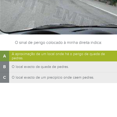
O sinal de perigo colocado à minha direita indica:
A aproximação de um local onde há o perigo de queda de
A
pedras.
B
O local exacto da queda de pedras.
C
O local exacto de um precipício onde caem pedras.