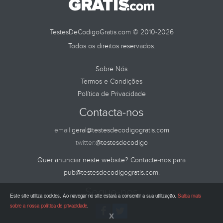
TestesDeCodigoGratis.com © 2010-2026
Todos os direitos reservados.
Sobre Nós
Termos e Condições
Política de Privacidade
Contacta-nos
email:
geral@testesdecodigogratis.com
twitter:
@testesdecodigo
Quer anunciar neste website? Contacte-nos para
pub@testesdecodigogratis.com
.
Segue-nos
Este site utiliza cookies. Ao navegar no site estará a consentir a sua utilização.
Saiba mais
sobre a nossa política de privacidade
.
x