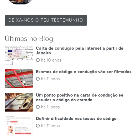
DEIXA-NOS O TEU TESTEMUNHO
Últimas no Blog
Carta de condução pela Internet a partir de
Janeiro
há 10 anos
Exames de código e condução vão ser filmados
há 11 anos
Um ponto positivo na carta de condução se
estudar o código da estrada
há 11 anos
Definir dificuldade nos testes de código
há 11 anos