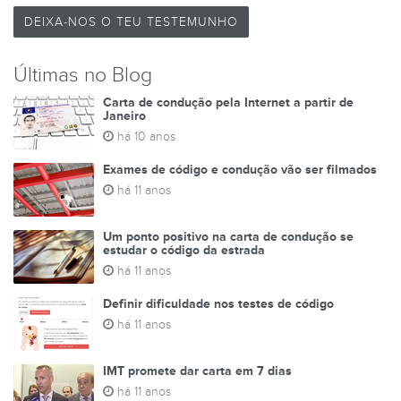
DEIXA-NOS O TEU TESTEMUNHO
Últimas no Blog
Carta de condução pela Internet a partir de
Janeiro
há 10 anos
Exames de código e condução vão ser filmados
há 11 anos
Um ponto positivo na carta de condução se
estudar o código da estrada
há 11 anos
Definir dificuldade nos testes de código
há 11 anos
IMT promete dar carta em 7 dias
há 11 anos