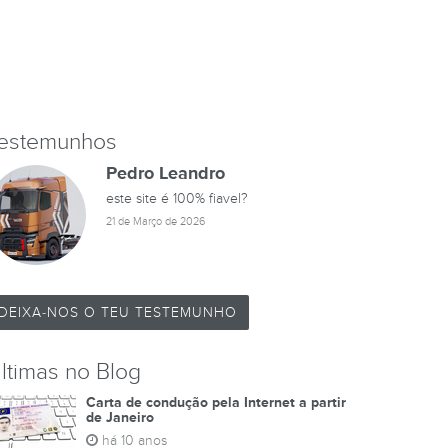
estemunhos
Pedro Leandro
este site é 100% fiavel?
21 de Março de 2026
DEIXA-NOS O TEU TESTEMUNHO
ltimas no Blog
Carta de condução pela Internet a partir
de Janeiro
há 10 anos