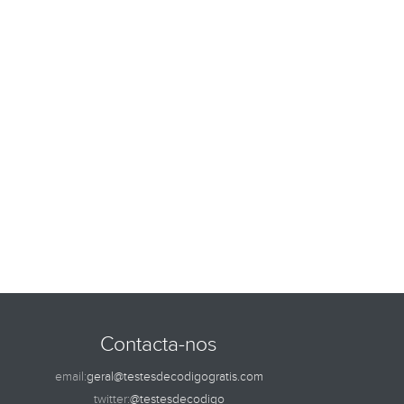
Contacta-nos
email:
geral@testesdecodigogratis.com
twitter:
@testesdecodigo