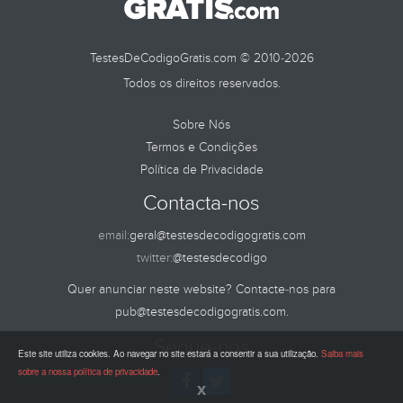
TestesDeCodigoGratis.com © 2010-2026
Todos os direitos reservados.
Sobre Nós
Termos e Condições
Política de Privacidade
Contacta-nos
email:
geral@testesdecodigogratis.com
twitter:
@testesdecodigo
Quer anunciar neste website? Contacte-nos para
pub@testesdecodigogratis.com
.
Segue-nos
Este site utiliza cookies. Ao navegar no site estará a consentir a sua utilização.
Saiba mais
sobre a nossa política de privacidade
.
x