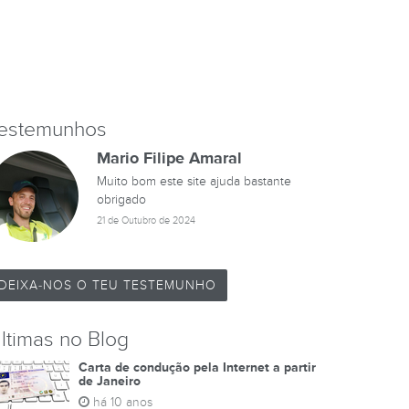
estemunhos
Mario Filipe Amaral
Muito bom este site ajuda bastante
obrigado
21 de Outubro de 2024
DEIXA-NOS O TEU TESTEMUNHO
ltimas no Blog
Carta de condução pela Internet a partir
de Janeiro
há 10 anos