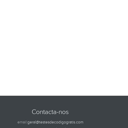
Contacta-nos
email:
geral@testesdecodigogratis.com