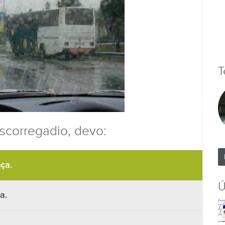
T
scorregadio, devo:
ça.
Ú
a.