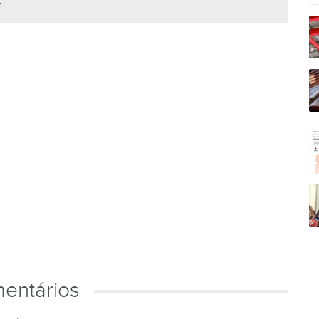
.
entários