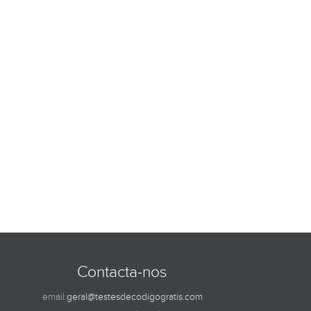
Contacta-nos
email:
geral@testesdecodigogratis.com