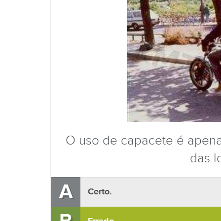
O uso de capacete é apenas
das l
A
Certo.