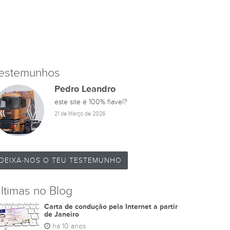
estemunhos
Pedro Leandro
este site é 100% fiavel?
21 de Março de 2026
DEIXA-NOS O TEU TESTEMUNHO
ltimas no Blog
Carta de condução pela Internet a partir
de Janeiro
há 10 anos