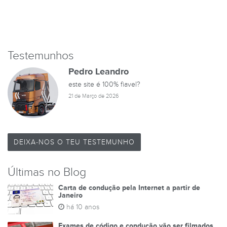
Testemunhos
Pedro Leandro
este site é 100% fiavel?
21 de Março de 2026
DEIXA-NOS O TEU TESTEMUNHO
Últimas no Blog
Carta de condução pela Internet a partir de
Janeiro
há 10 anos
Exames de código e condução vão ser filmados