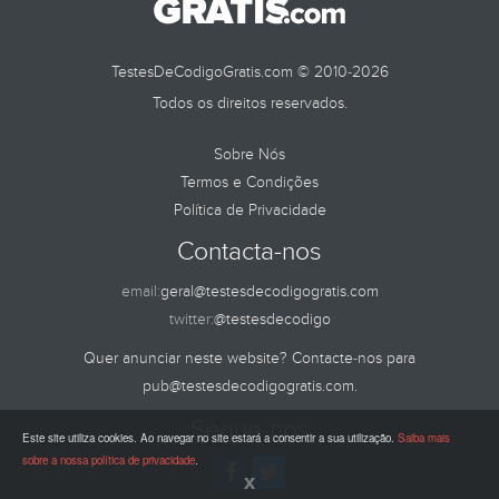
TestesDeCodigoGratis.com © 2010-2026
Todos os direitos reservados.
Sobre Nós
Termos e Condições
Política de Privacidade
Contacta-nos
email:
geral@testesdecodigogratis.com
twitter:
@testesdecodigo
Quer anunciar neste website? Contacte-nos para
pub@testesdecodigogratis.com
.
Segue-nos
Este site utiliza cookies. Ao navegar no site estará a consentir a sua utilização.
Saiba mais
sobre a nossa política de privacidade
.
x