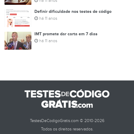
há 11 anos
Definir dificuldade nos testes de código
há 11 anos
IMT promete dar carta em 7 dias
há 11 anos
TestesDeCodigoGratis.com © 2010-2026
Todos os direitos reservados.