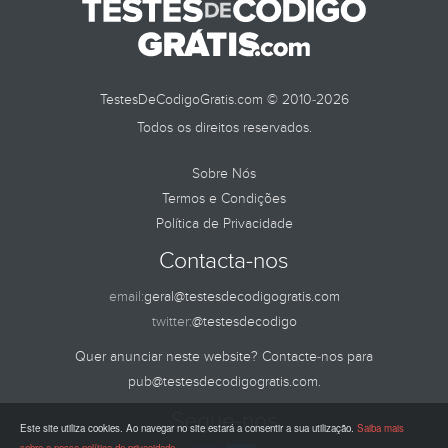
TestesDeCodigoGratis.com © 2010-2026
Todos os direitos reservados.
Sobre Nós
Termos e Condições
Política de Privacidade
Contacta-nos
email:
geral@testesdecodigogratis.com
twitter:
@testesdecodigo
Quer anunciar neste website? Contacte-nos para
pub@testesdecodigogratis.com
.
Segue-nos
Este site utiliza cookies. Ao navegar no site estará a consentir a sua utilização.
Saiba mais
sobre a nossa política de privacidade
.