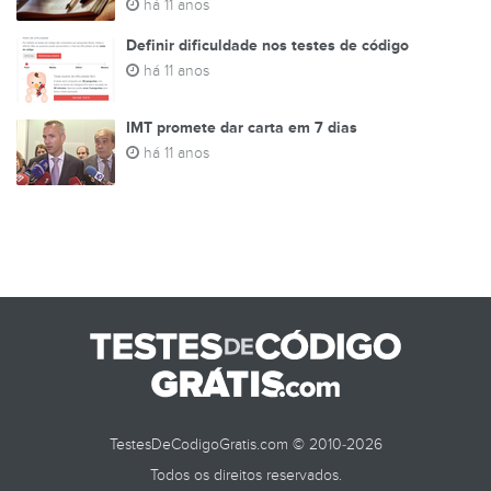
há 11 anos
Definir dificuldade nos testes de código
há 11 anos
IMT promete dar carta em 7 dias
há 11 anos
TestesDeCodigoGratis.com © 2010-2026
Todos os direitos reservados.