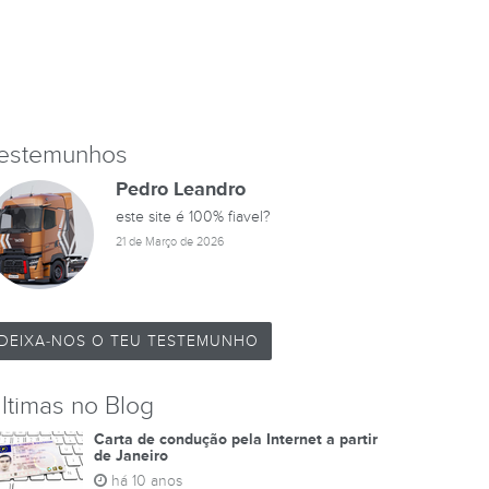
estemunhos
Pedro Leandro
este site é 100% fiavel?
21 de Março de 2026
DEIXA-NOS O TEU TESTEMUNHO
ltimas no Blog
Carta de condução pela Internet a partir
de Janeiro
há 10 anos