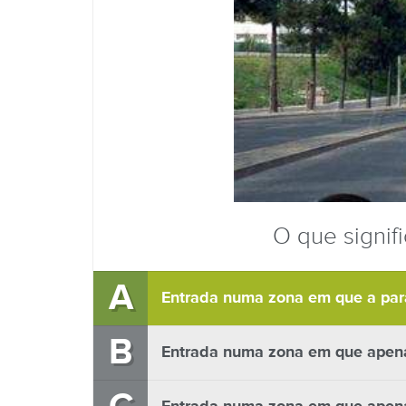
O que signifi
A
Entrada numa zona em que a par
B
Entrada numa zona em que apena