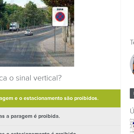
T
ca o sinal vertical?
agem e o estacionamento são proibidos.
Ú
s a paragem é proibida.