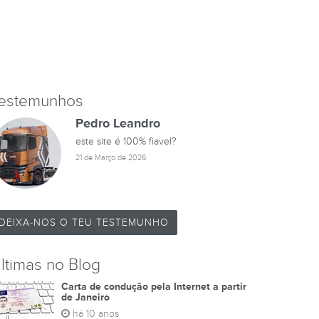
estemunhos
Pedro Leandro
este site é 100% fiavel?
21 de Março de 2026
DEIXA-NOS O TEU TESTEMUNHO
ltimas no Blog
Carta de condução pela Internet a partir
de Janeiro
há 10 anos