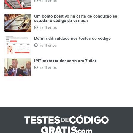
há 11 anos
Um ponto positivo na carta de condução se
estudar o código da estrada
há 11 anos
Definir dificuldade nos testes de código
há 11 anos
IMT promete dar carta em 7 dias
há 11 anos