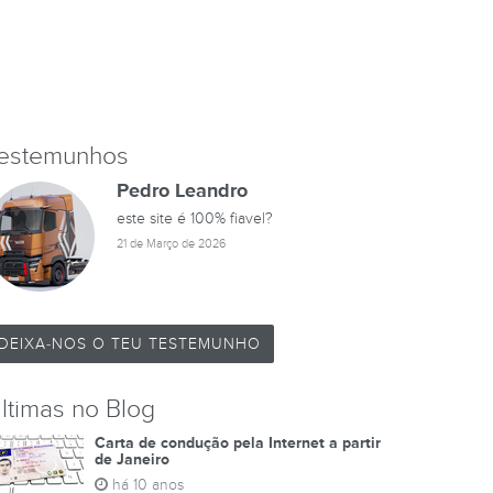
estemunhos
Pedro Leandro
este site é 100% fiavel?
21 de Março de 2026
DEIXA-NOS O TEU TESTEMUNHO
ltimas no Blog
Carta de condução pela Internet a partir
de Janeiro
há 10 anos