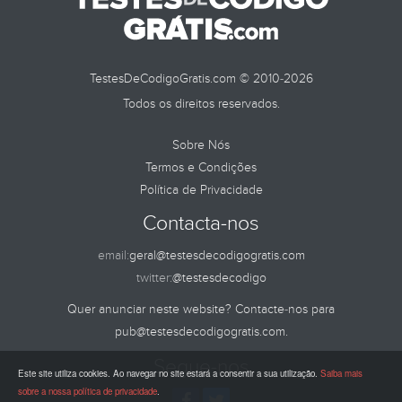
TestesDeCodigoGratis.com © 2010-2026
Todos os direitos reservados.
Sobre Nós
Termos e Condições
Política de Privacidade
Contacta-nos
email:
geral@testesdecodigogratis.com
twitter:
@testesdecodigo
Quer anunciar neste website? Contacte-nos para
pub@testesdecodigogratis.com
.
Segue-nos
Este site utiliza cookies. Ao navegar no site estará a consentir a sua utilização.
Saiba mais
sobre a nossa política de privacidade
.