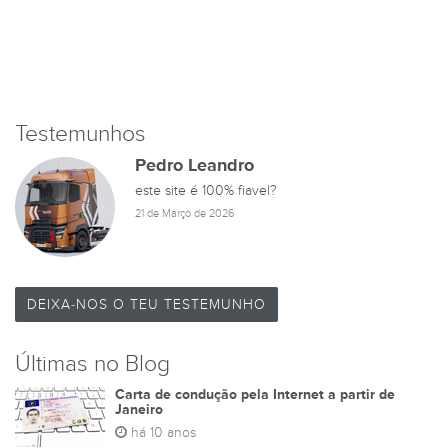
Testemunhos
Pedro Leandro
este site é 100% fiavel?
21 de Março de 2026
DEIXA-NOS O TEU TESTEMUNHO
Últimas no Blog
Carta de condução pela Internet a partir de
Janeiro
há 10 anos