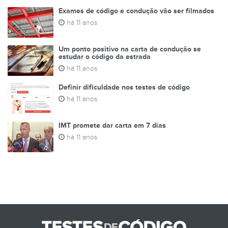
Exames de código e condução vão ser filmados
há 11 anos
Um ponto positivo na carta de condução se
estudar o código da estrada
há 11 anos
Definir dificuldade nos testes de código
há 11 anos
IMT promete dar carta em 7 dias
há 11 anos