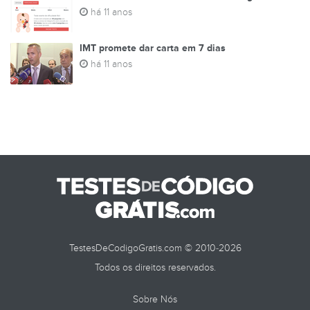
há 11 anos
IMT promete dar carta em 7 dias
há 11 anos
TestesDeCodigoGratis.com © 2010-2026
Todos os direitos reservados.
Sobre Nós