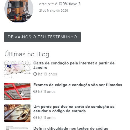
este site é 100% fiavel?
21 de Março de 2026
DEIXA-NOS O TEU TESTEMUNHO
Últimas no Blog
Carta de condução pela Internet a partir de
Janeiro
há 10 anos
Exames de código e condução vão ser filmados
há 11 anos
Um ponto positivo na carta de condução se
estudar o código da estrada
há 11 anos
Definir dificuldade nos testes de código