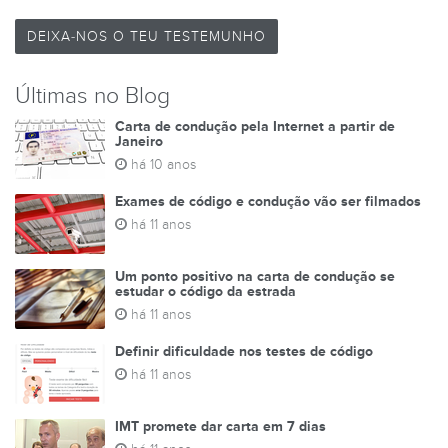
DEIXA-NOS O TEU TESTEMUNHO
Últimas no Blog
Carta de condução pela Internet a partir de
Janeiro
há 10 anos
Exames de código e condução vão ser filmados
há 11 anos
Um ponto positivo na carta de condução se
estudar o código da estrada
há 11 anos
Definir dificuldade nos testes de código
há 11 anos
IMT promete dar carta em 7 dias