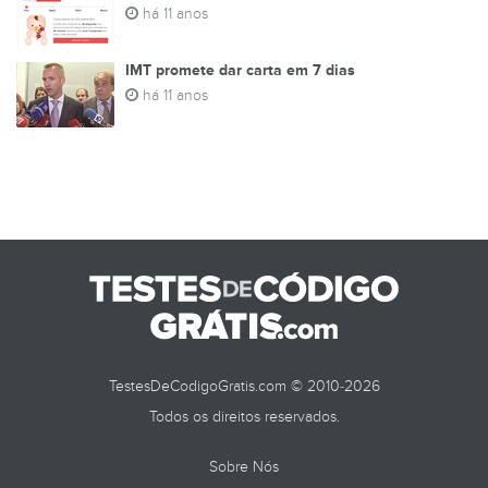
há 11 anos
IMT promete dar carta em 7 dias
há 11 anos
TestesDeCodigoGratis.com © 2010-2026
Todos os direitos reservados.
Sobre Nós