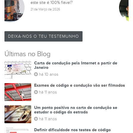
Muito bom este site ajuda bastante obrigado
21 de Outubro de 2024
DEIXA-NOS O TEU TESTEMUNHO
Últimas no Blog
Carta de condução pela Internet a partir de
Janeiro
há 10 anos
Exames de código e condução vão ser filmados
há 11 anos
Um ponto positivo na carta de condução se
estudar o código da estrada
há 11 anos
Definir dificuldade nos testes de código