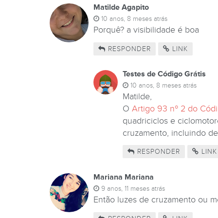
Matilde Agapito
10 anos, 8 meses atrás
Porquê? a visibilidade é boa
RESPONDER
LINK
Testes de Código Grátis
10 anos, 8 meses atrás
Matilde,
O
Artigo 93 nº 2 do Cód
quadriciclos e ciclomoto
cruzamento, incluindo de 
RESPONDER
LINK
Mariana Mariana
9 anos, 11 meses atrás
Então luzes de cruzamento ou m