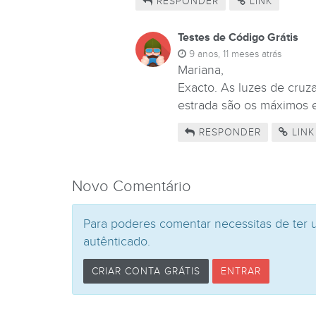
RESPONDER
LINK
Testes de Código Grátis
9 anos, 11 meses atrás
Mariana,
Exacto. As luzes de cru
estrada são os máximos e
RESPONDER
LINK
Novo Comentário
Para poderes comentar necessitas de ter 
autênticado.
CRIAR CONTA GRÁTIS
ENTRAR