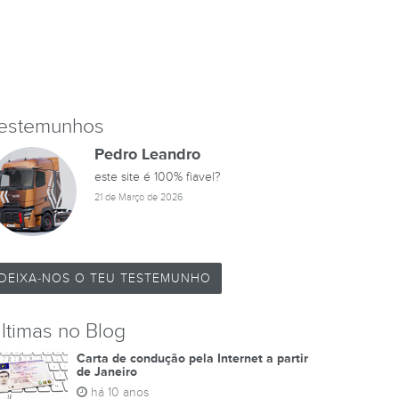
estemunhos
Pedro Leandro
este site é 100% fiavel?
21 de Março de 2026
DEIXA-NOS O TEU TESTEMUNHO
ltimas no Blog
Carta de condução pela Internet a partir
de Janeiro
há 10 anos