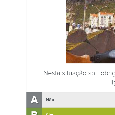
Nesta situação sou obri
l
A
Não.