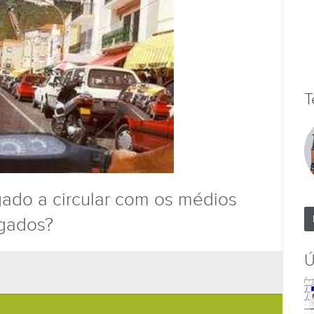
T
gado a circular com os médios
igados?
Ú