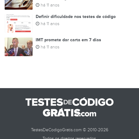
há 11 anos
Definir dificuldade nos testes de código
há 11 anos
IMT promete dar carta em 7 dias
há 11 anos
TestesDeCodigoGratis.com © 2010-2026
Todos os direitos reservados.