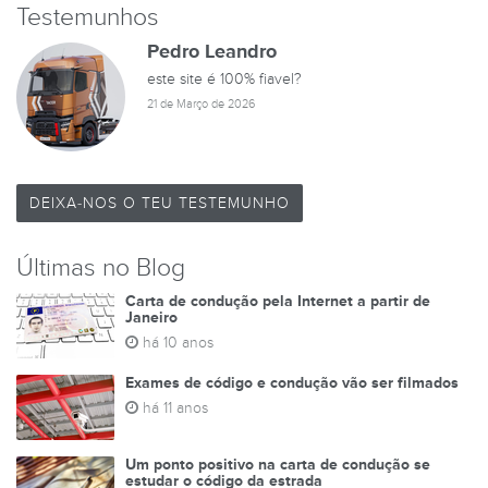
Testemunhos
Pedro Leandro
este site é 100% fiavel?
21 de Março de 2026
DEIXA-NOS O TEU TESTEMUNHO
Últimas no Blog
Carta de condução pela Internet a partir de
Janeiro
há 10 anos
Exames de código e condução vão ser filmados
há 11 anos
Um ponto positivo na carta de condução se
estudar o código da estrada