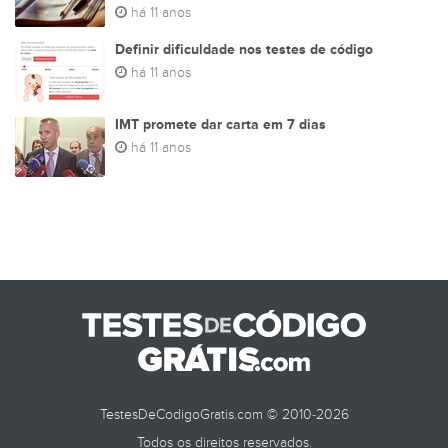
há 11 anos
Definir dificuldade nos testes de código
há 11 anos
IMT promete dar carta em 7 dias
há 11 anos
TestesDeCodigoGratis.com © 2010-2026
Todos os direitos reservados.