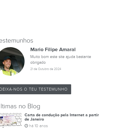
estemunhos
Mario Filipe Amaral
Muito bom este site ajuda bastante
obrigado
21 de Outubro de 2024
DEIXA-NOS O TEU TESTEMUNHO
ltimas no Blog
Carta de condução pela Internet a partir
de Janeiro
há 10 anos