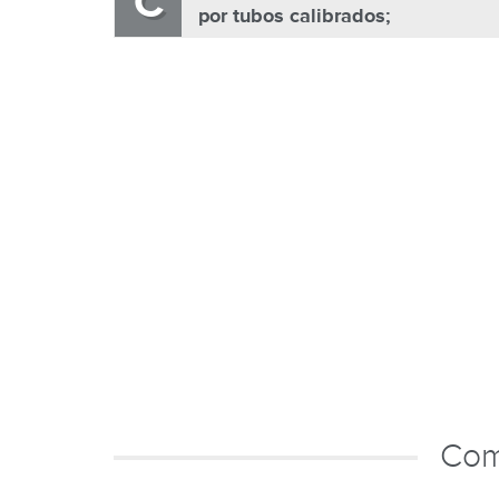
C
por tubos calibrados;
Com