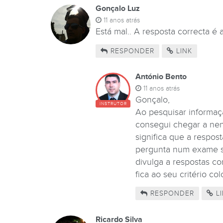
Gonçalo Luz
11 anos atrás
Está mal.. A resposta correcta é 
RESPONDER
LINK
António Bento
11 anos atrás
Gonçalo,
INSTRUTOR
Ao pesquisar informaçã
consegui chegar a nen
significa que a respos
pergunta num exame se
divulga a respostas c
fica ao seu critério c
RESPONDER
LI
Ricardo Silva