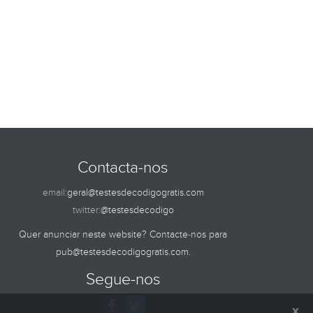
Contacta-nos
email:
geral@testesdecodigogratis.com
twitter:
@testesdecodigo
Quer anunciar neste website? Contacte-nos para
pub@testesdecodigogratis.com
.
Segue-nos
x