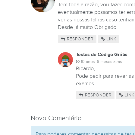
Tem toda a razão, vou fazer como
eventualmente possamos ter erra
ver as nossas falhas caso tenham
Desde já muito Obrigado.
RESPONDER
LINK
Testes de Código Grátis
10 anos, 6 meses atrás
Ricardo,
Pode pedir para rever a
exames.
RESPONDER
LINK
Novo Comentário
Para poderes comentar necessitas de ter 