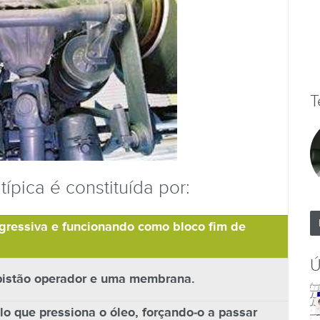
T
típica é constituída por:
ogressiva e funcionando como bloco fim de
Ú
pistão operador e uma membrana.
 que pressiona o óleo, forçando-o a passar