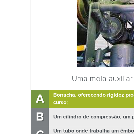
Uma mola auxiliar 
A
Borracha, oferecendo rigidez pr
curso;
B
Um cilindro de compressão, um 
Um tubo onde trabalha um êmbolo