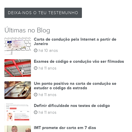
DEIXA-NOS O TEU TESTEMUNHO
Últimas no Blog
Carta de condução pela Internet a partir de
Janeiro
há 10 anos
Exames de código e condução vão ser filmados
há 11 anos
Um ponto positivo na carta de condução se
estudar o código da estrada
há 11 anos
Definir dificuldade nos testes de código
há 11 anos
IMT promete dar carta em 7 dias