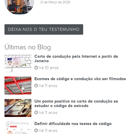
21 de Março de 2026
DEIXA-NOS O TEU TESTEMUNHO
Últimas no Blog
Carta de condução pela Internet a partir de
Janeiro
há 10 anos
Exames de código e condução vão ser filmados
há 11 anos
Um ponto positivo na carta de condução se
estudar o código da estrada
há 11 anos
Definir dificuldade nos testes de código
há 11 anos