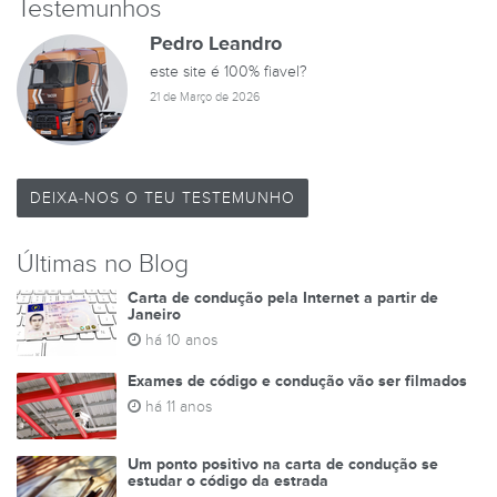
Testemunhos
Pedro Leandro
este site é 100% fiavel?
21 de Março de 2026
DEIXA-NOS O TEU TESTEMUNHO
Últimas no Blog
Carta de condução pela Internet a partir de
Janeiro
há 10 anos
Exames de código e condução vão ser filmados
há 11 anos
Um ponto positivo na carta de condução se
estudar o código da estrada