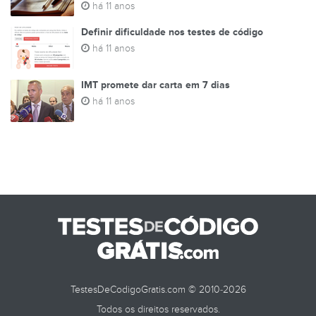
há 11 anos
Definir dificuldade nos testes de código
há 11 anos
IMT promete dar carta em 7 dias
há 11 anos
TestesDeCodigoGratis.com © 2010-2026
Todos os direitos reservados.