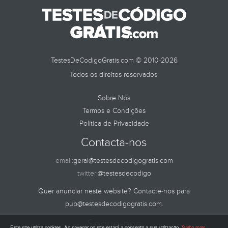
TestesDeCodigoGratis.com © 2010-2026
Todos os direitos reservados.
Sobre Nós
Termos e Condições
Política de Privacidade
Contacta-nos
email:
geral@testesdecodigogratis.com
twitter:
@testesdecodigo
Quer anunciar neste website? Contacte-nos para
pub@testesdecodigogratis.com
.
Segue-nos
Este site utiliza cookies. Ao navegar no site estará a consentir a sua utilização.
Saiba mais