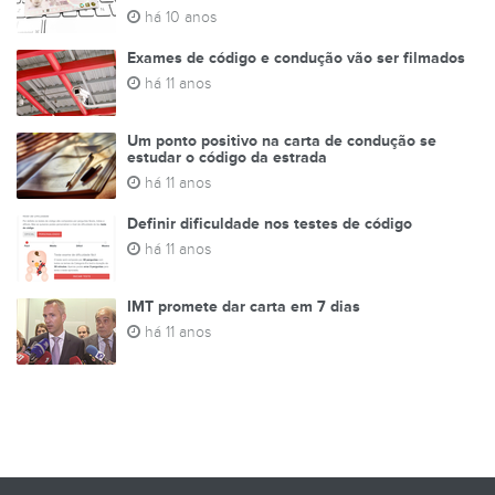
há 10 anos
Exames de código e condução vão ser filmados
há 11 anos
Um ponto positivo na carta de condução se
estudar o código da estrada
há 11 anos
Definir dificuldade nos testes de código
há 11 anos
IMT promete dar carta em 7 dias
há 11 anos