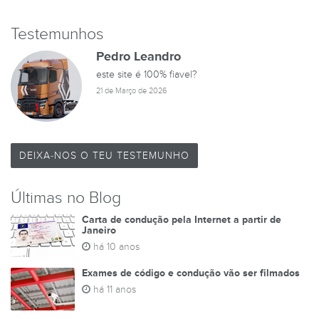
Testemunhos
Pedro Leandro
este site é 100% fiavel?
21 de Março de 2026
DEIXA-NOS O TEU TESTEMUNHO
Últimas no Blog
Carta de condução pela Internet a partir de
Janeiro
há 10 anos
Exames de código e condução vão ser filmados
há 11 anos