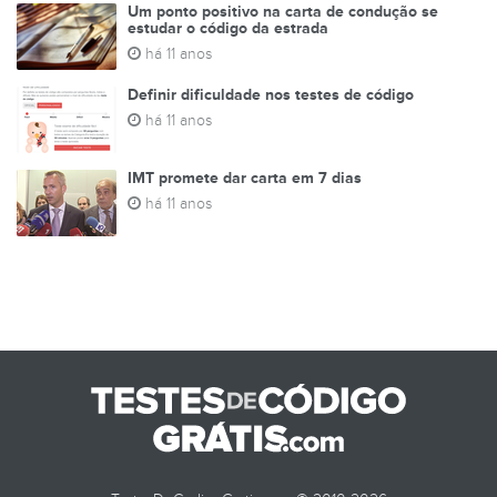
Um ponto positivo na carta de condução se
estudar o código da estrada
há 11 anos
Definir dificuldade nos testes de código
há 11 anos
IMT promete dar carta em 7 dias
há 11 anos