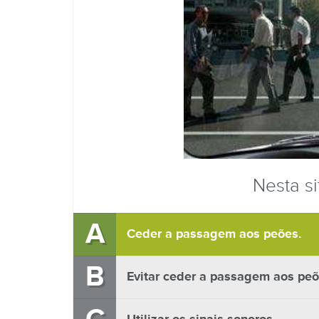
Nesta si
A
Ceder a passagem aos peões.
B
Evitar ceder a passagem aos peõ