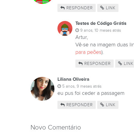
RESPONDER
LINK
Testes de Código Grátis
9 anos, 10 meses atrás
Artur,
Vê-se na imagem duas lin
para peões
).
RESPONDER
LINK
Liliana Oliveira
5 anos, 9 meses atrás
eu pus foi ceder a passagem
RESPONDER
LINK
Novo Comentário