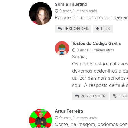
Soraia Faustino
9 anos, 11 meses atrás
Porque é que devo ceder passage
RESPONDER
LINK
Testes de Código Grátis
9 anos, 11 meses atrás
Soraia,
Os peões estão a atraves
devemos ceder-lhes a pa
utilizar os sinais sonoro
aqui. A resposta certa é 
RESPONDER
LINK
Artur Ferreira
9 anos, 11 meses atrás
Como, na imagem, podemos concl