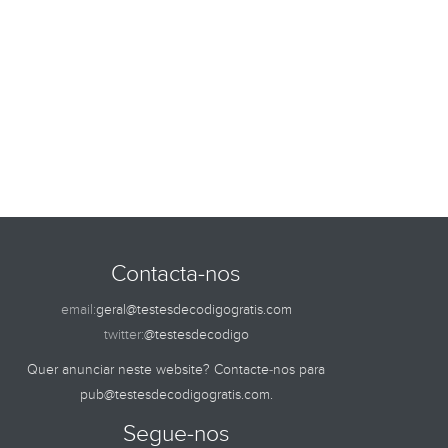
Contacta-nos
email:
geral@testesdecodigogratis.com
twitter:
@testesdecodigo
Quer anunciar neste website? Contacte-nos para
pub@testesdecodigogratis.com
.
Segue-nos