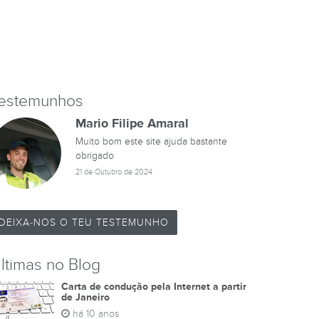
estemunhos
Mario Filipe Amaral
Muito bom este site ajuda bastante
obrigado
21 de Outubro de 2024
DEIXA-NOS O TEU TESTEMUNHO
ltimas no Blog
Carta de condução pela Internet a partir
de Janeiro
há 10 anos