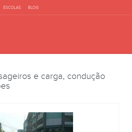
ESCOLAS
BLOG
sageiros e carga, condução
ões