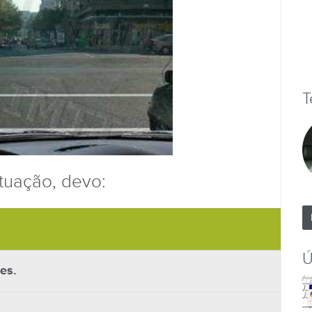
T
tuação, devo:
Ú
es.