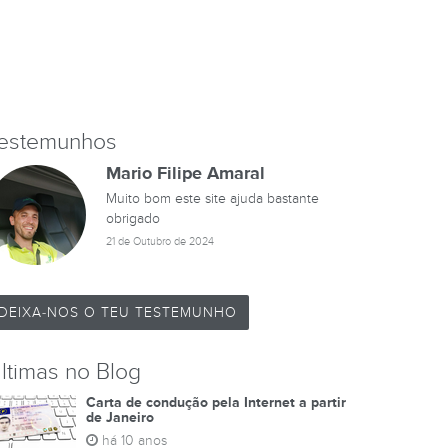
estemunhos
Mario Filipe Amaral
Muito bom este site ajuda bastante
obrigado
21 de Outubro de 2024
DEIXA-NOS O TEU TESTEMUNHO
ltimas no Blog
Carta de condução pela Internet a partir
de Janeiro
há 10 anos