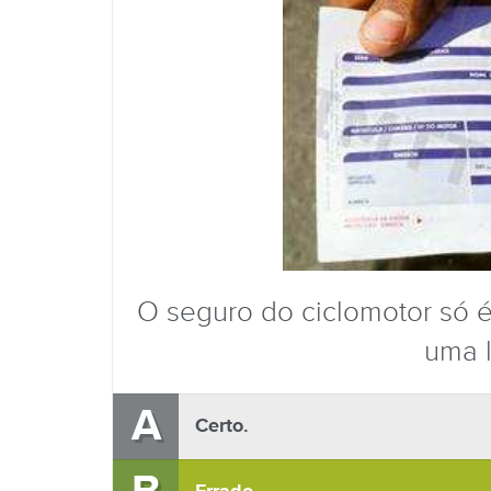
O seguro do ciclomotor só é
uma l
A
Certo.