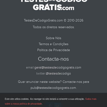
TestesDeCodigoGratis.com © 2010-2026
Todos os direitos reservados.
Sobre Nós
Termos e Condições
Política de Privacidade
Contacta-nos
email:
geral@testesdecodigogratis.com
twitter:
@testesdecodigo
Quer anunciar neste website? Contacte-nos para
pub@testesdecodigogratis.com
.
Segue-nos
Este site utiliza cookies. Ao navegar no site estará a consentir a sua utilização.
Saiba mais
sobre a nossa política de privacidade
.