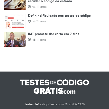
estudar o código da estrada
há 11 anos
Definir dificuldade nos testes de código
há 11 anos
IMT promete dar carta em 7 dias
há 11 anos
TestesDeCodigoGratis.com © 2010-2026