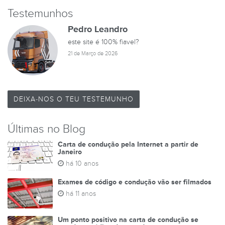
Testemunhos
Pedro Leandro
este site é 100% fiavel?
21 de Março de 2026
DEIXA-NOS O TEU TESTEMUNHO
Últimas no Blog
Carta de condução pela Internet a partir de
Janeiro
há 10 anos
Exames de código e condução vão ser filmados
há 11 anos
Um ponto positivo na carta de condução se