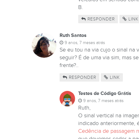
B.
RESPONDER
LINK
Ruth Santos
9 anos, 7 meses atrás
Se eu tou na via cujo o sinal na 
seguir? É de uma via sim, mas s
frente?..
RESPONDER
LINK
Testes de Código Grátis
9 anos, 7 meses atrás
Ruth,
O sinal vertical na image
indicado anteriormente, 
Cedência de passagem no
que devemos ceder a pas