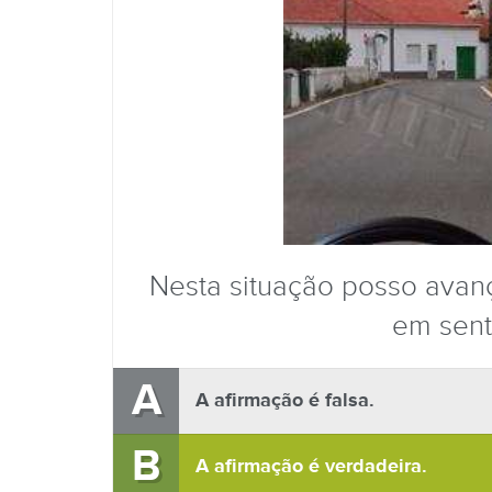
Nesta situação posso avanç
em sent
A
A afirmação é falsa.
B
A afirmação é verdadeira.