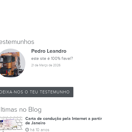
estemunhos
Pedro Leandro
este site é 100% fiavel?
21 de Março de 2026
DEIXA-NOS O TEU TESTEMUNHO
ltimas no Blog
Carta de condução pela Internet a partir
de Janeiro
há 10 anos