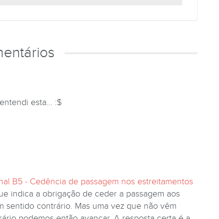
entários
ntendi esta... :$
nal B5 - Cedência de passagem nos estreitamentos
que indica a obrigação de ceder a passagem aos
em sentido contrário. Mas uma vez que não vêm
rário podemos então avançar. A resposta certa é a