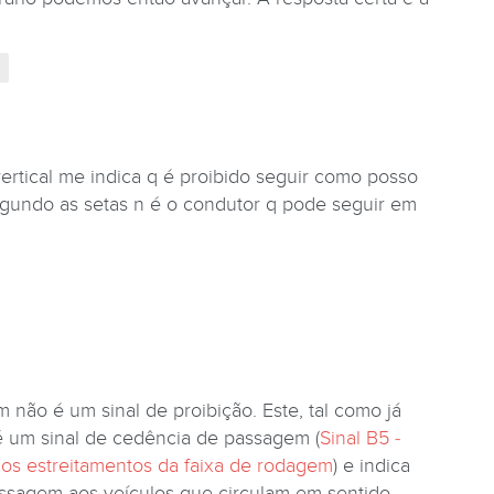
vertical me indica q é proibido seguir como posso
egundo as setas n é o condutor q pode seguir em
m não é um sinal de proibição. Este, tal como já
é um sinal de cedência de passagem (
Sinal B5 -
s estreitamentos da faixa de rodagem
) e indica
sagem aos veículos que circulam em sentido