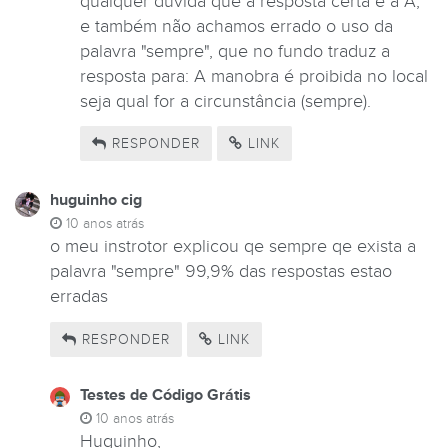
qualquer dúvida que a resposta certa é a A,
e também não achamos errado o uso da
palavra "sempre", que no fundo traduz a
resposta para: A manobra é proibida no local
seja qual for a circunstância (sempre).
RESPONDER
LINK
huguinho cig
10 anos atrás
o meu instrotor explicou qe sempre qe exista a
palavra "sempre" 99,9% das respostas estao
erradas
RESPONDER
LINK
Testes de Código Grátis
10 anos atrás
Huguinho,