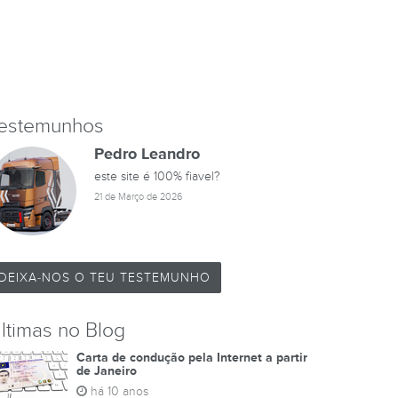
estemunhos
Pedro Leandro
este site é 100% fiavel?
21 de Março de 2026
DEIXA-NOS O TEU TESTEMUNHO
ltimas no Blog
Carta de condução pela Internet a partir
de Janeiro
há 10 anos