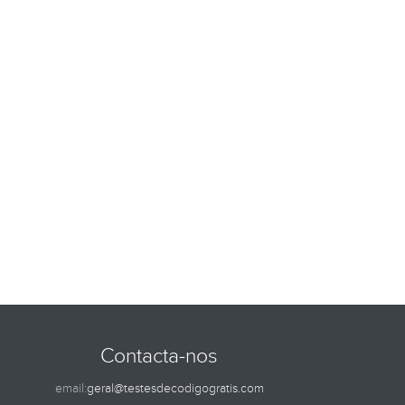
Contacta-nos
email:
geral@testesdecodigogratis.com