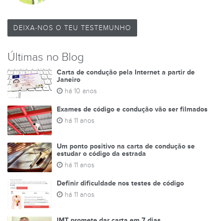
DEIXA-NOS O TEU TESTEMUNHO
Últimas no Blog
Carta de condução pela Internet a partir de
Janeiro
há 10 anos
Exames de código e condução vão ser filmados
há 11 anos
Um ponto positivo na carta de condução se
estudar o código da estrada
há 11 anos
Definir dificuldade nos testes de código
há 11 anos
IMT promete dar carta em 7 dias