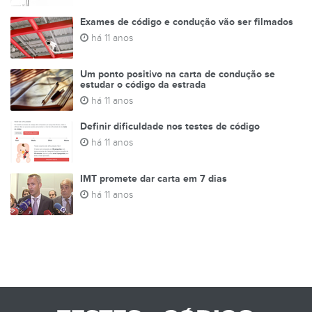
Exames de código e condução vão ser filmados
há 11 anos
Um ponto positivo na carta de condução se
estudar o código da estrada
há 11 anos
Definir dificuldade nos testes de código
há 11 anos
IMT promete dar carta em 7 dias
há 11 anos