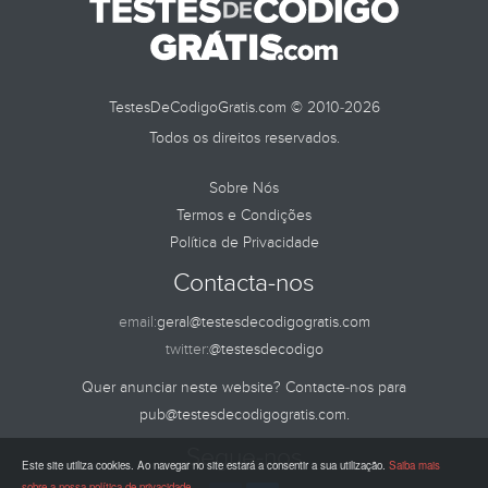
TestesDeCodigoGratis.com © 2010-2026
Todos os direitos reservados.
Sobre Nós
Termos e Condições
Política de Privacidade
Contacta-nos
email:
geral@testesdecodigogratis.com
twitter:
@testesdecodigo
Quer anunciar neste website? Contacte-nos para
pub@testesdecodigogratis.com
.
Segue-nos
Este site utiliza cookies. Ao navegar no site estará a consentir a sua utilização.
Saiba mais
sobre a nossa política de privacidade
.