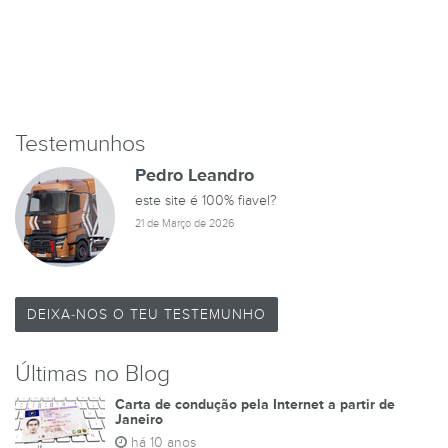
Testemunhos
Pedro Leandro
este site é 100% fiavel?
21 de Março de 2026
DEIXA-NOS O TEU TESTEMUNHO
Últimas no Blog
Carta de condução pela Internet a partir de
Janeiro
há 10 anos