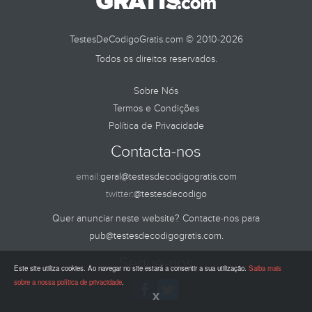
TestesDeCodigoGratis.com © 2010-2026
Todos os direitos reservados.
Sobre Nós
Termos e Condições
Política de Privacidade
Contacta-nos
email:
geral@testesdecodigogratis.com
twitter:
@testesdecodigo
Quer anunciar neste website? Contacte-nos para
pub@testesdecodigogratis.com
.
Segue-nos
Este site utiliza cookies. Ao navegar no site estará a consentir a sua utilização.
Saiba mais
sobre a nossa política de privacidade
.
x