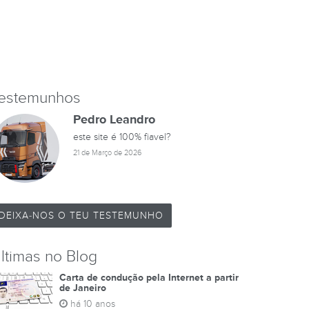
estemunhos
Pedro Leandro
este site é 100% fiavel?
21 de Março de 2026
DEIXA-NOS O TEU TESTEMUNHO
ltimas no Blog
Carta de condução pela Internet a partir
de Janeiro
há 10 anos