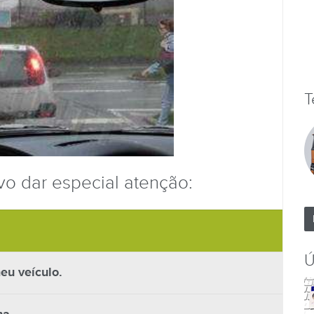
T
vo dar especial atenção:
Ú
eu veículo.