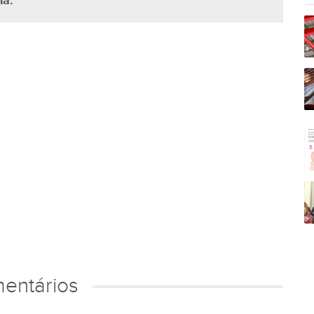
ha.
entários